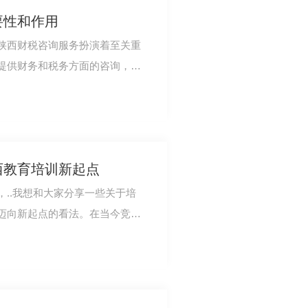
要性和作用
陕西财税咨询服务扮演着至关重
提供财务和税务方面的咨询，更
队，为客户提…
西教育培训新起点
..我想和大家分享一些关于培
迈向新起点的看法。在当今竞争
校企合作：打通实习就业“剩余一公里”的实践探索‌
经成为教育培…