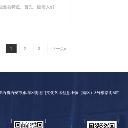
些显著特点。首先，随着人们
市场愈发活跃。…
1
2
3
下一页»
陕西省西安市雁塔区明德门文化艺术创意小镇（南区）3号楼临街5层