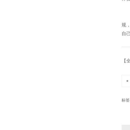
规
自
【
标签