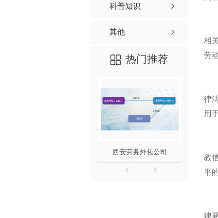
科普知识
其他
相
劳
热门推荐
律
用
西安劳务外包公司
西
教
平
律