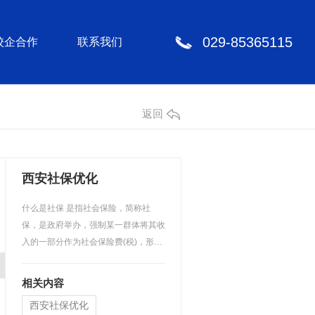
029-85365115
校企合作
联系我们
返回
西安社保优化
什么是社保 是指社会保险，简称社
保，是政府举办，强制某一群体将其收
入的一部分作为社会保险费(税)，形成
社会保险基金，在满足一…
相关内容
西安社保优化