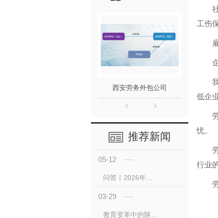
工伤
西安劳务外包公司
西
低企
忧。
推荐新闻
05-12
行业
问答丨2026年西安参加免 费 职业技能培训有何条件？
03-29
教育变革中的陕西培训产业：机遇与挑战