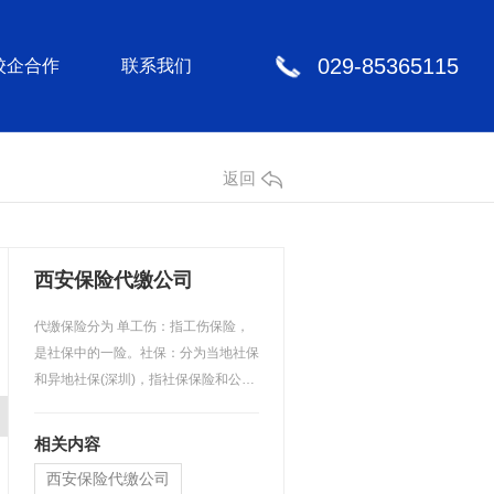
029-85365115
校企合作
联系我们
返回
西安保险代缴公司
代缴保险分为 单工伤：指工伤保险，
是社保中的一险。社保：分为当地社保
和异地社保(深圳)，指社保保险和公积
金，包括养老保险，医…
相关内容
西安保险代缴公司